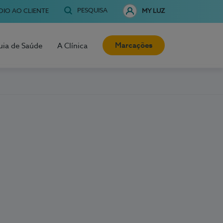
PESQUISA
OIO AO CLIENTE
MY LUZ
Marcações
uia de Saúde
A Clínica