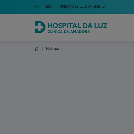
Idioma em Português
PT
English Language
EN
UNIDADES LUZ SAÚDE
Escolha o seu idioma
Hospital da Luz Clínica da Amadora
Notícias
Homepage