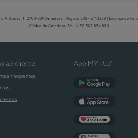
elo Antunes, 1, 2700-339 Amadora
| Registo ERS - E113358
| Licença de Fu
Clínico da Amadora, SA
| NIPC 508 854 890
o ao cliente
App MY LUZ
ntas frequentes
ctos
Google Play
cte-nos
App Store
Apple Health