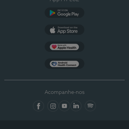
Google Play
App Store
Apple Health
Health Connect
Acompanhe-nos
Facebook
Instagram
YouTube
LinkedIn
Spotify