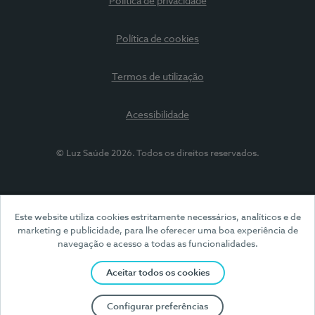
Política de privacidade
Política de cookies
Termos de utilização
Acessibilidade
© Luz Saúde 2026. Todos os direitos reservados.
Este website utiliza cookies estritamente necessários, analíticos e de
marketing e publicidade, para lhe oferecer uma boa experiência de
navegação e acesso a todas as funcionalidades.
Aceitar todos os cookies
Configurar preferências