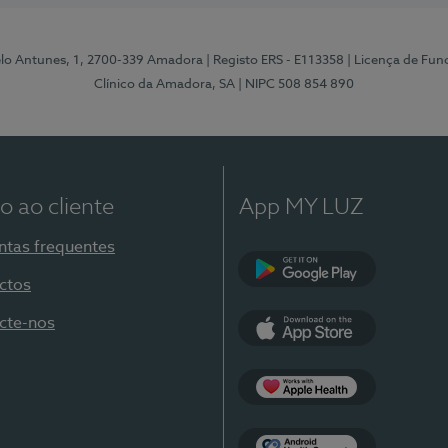
elo Antunes, 1, 2700-339 Amadora
| Registo ERS - E113358
| Licença de Fu
Clínico da Amadora, SA
| NIPC 508 854 890
o ao cliente
App MY LUZ
ntas frequentes
ctos
Google Play
cte-nos
App Store
Apple Health