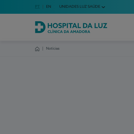
Idioma em Português
PT
English Language
EN
UNIDADES LUZ SAÚDE
Escolha o seu idioma
Hospital da Luz Clínica da Amadora
Notícias
Homepage