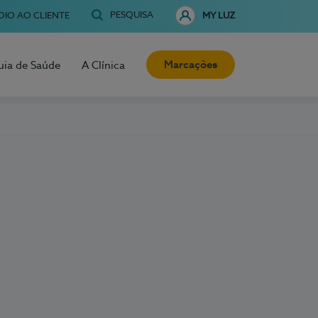
PESQUISA
OIO AO CLIENTE
MY LUZ
Marcações
uia de Saúde
A Clínica