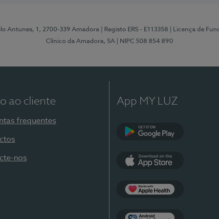
elo Antunes, 1, 2700-339 Amadora
| Registo ERS - E113358
| Licença de Fu
Clínico da Amadora, SA
| NIPC 508 854 890
o ao cliente
App MY LUZ
ntas frequentes
ctos
Google Play
cte-nos
App Store
Apple Health