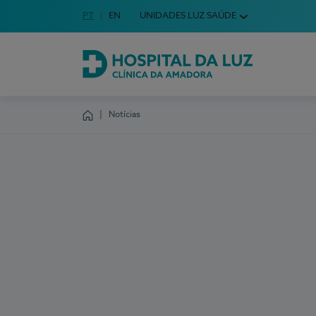
Idioma em Português
PT
English Language
EN
UNIDADES LUZ SAÚDE
Escolha o seu idioma
Hospital da Luz Clínica da Amadora
Notícias
Homepage