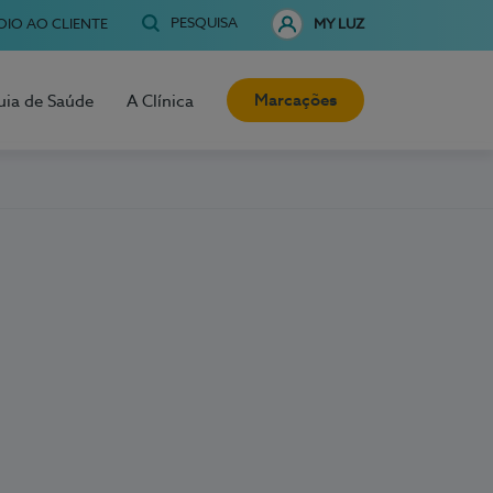
PESQUISA
OIO AO CLIENTE
MY LUZ
Marcações
uia de Saúde
A Clínica