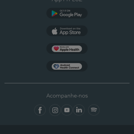
Google Play
App Store
Apple Health
Health Connect
Acompanhe-nos
Facebook
Instagram
YouTube
LinkedIn
Spotify