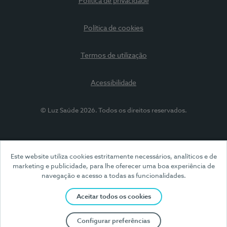
Política de privacidade
Política de cookies
Termos de utilização
Acessibilidade
© Luz Saúde 2026. Todos os direitos reservados.
Este website utiliza cookies estritamente necessários, analíticos e de
marketing e publicidade, para lhe oferecer uma boa experiência de
navegação e acesso a todas as funcionalidades.
Aceitar todos os cookies
Configurar preferências