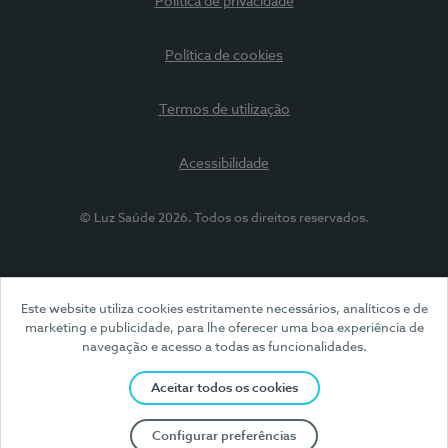
Política de privacidade
Política de cookies
Termos de utilização
Acessibilidade
© Luz Saúde 2026. Todos os direitos reservados.
Este website utiliza cookies estritamente necessários, analíticos e de
marketing e publicidade, para lhe oferecer uma boa experiência de
navegação e acesso a todas as funcionalidades.
Aceitar todos os cookies
Configurar preferências