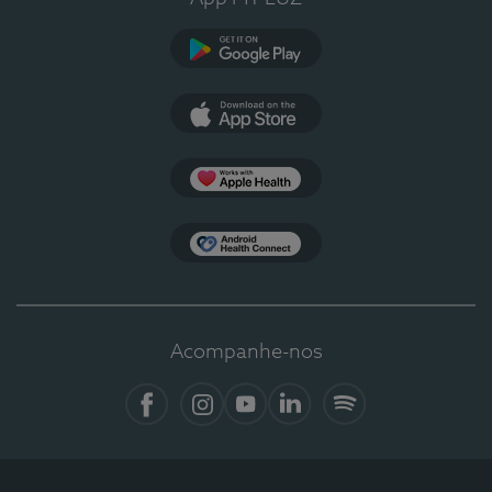
Google Play
App Store
Apple Health
Health Connect
Acompanhe-nos
Facebook
Instagram
YouTube
LinkedIn
Spotify