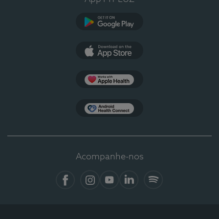
Google Play
App Store
Apple Health
Health Connect
Acompanhe-nos
Facebook
Instagram
YouTube
LinkedIn
Spotify