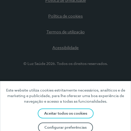
Política de privacidade
Política de cookies
Termos de utilização
Acessibilidade
© Luz Saúde 2026. Todos os direitos reservados.
Este website utiliza cookies estritamente necessários, analíticos e de
marketing e publicidade, para lhe oferecer uma boa experiência de
navegação e acesso a todas as funcionalidades.
Aceitar todos os cookies
Configurar preferências