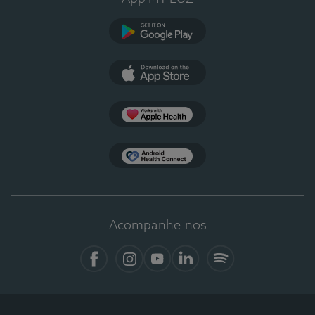
Google Play
App Store
Apple Health
Health Connect
Acompanhe-nos
Facebook
Instagram
YouTube
LinkedIn
Spotify