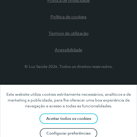
Política de privacidade
Política de cookies
Termos de utilização
Acessibilidade
© Luz Saúde 2026. Todos os direitos reservados.
Este website utiliza cookies estritamente necessários, analíticos e de
marketing e publicidade, para lhe oferecer uma boa experiência de
navegação e acesso a todas as funcionalidades.
Aceitar todos os cookies
Configurar preferências