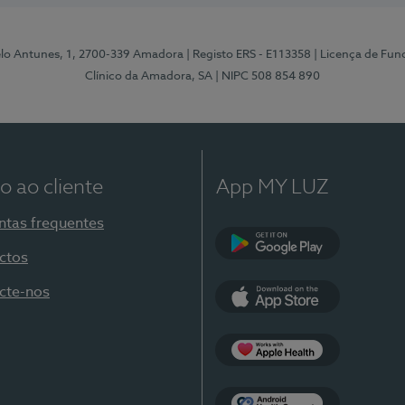
elo Antunes, 1, 2700-339 Amadora
| Registo ERS - E113358
| Licença de Fu
Clínico da Amadora, SA
| NIPC 508 854 890
o ao cliente
App MY LUZ
ntas frequentes
ctos
Google Play
cte-nos
App Store
Apple Health