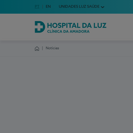
Idioma em Português
PT
English Language
EN
UNIDADES LUZ SAÚDE
Escolha o seu idioma
Hospital da Luz Clínica da Amadora
Notícias
Homepage