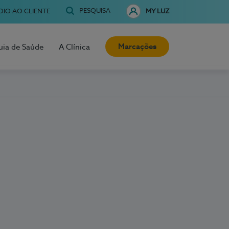
PESQUISA
OIO AO CLIENTE
MY LUZ
Marcações
uia de Saúde
A Clínica