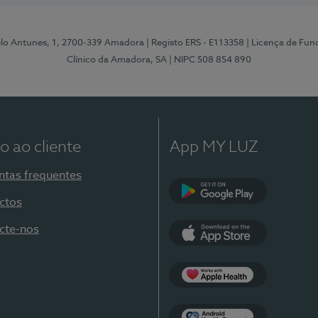
elo Antunes, 1, 2700-339 Amadora
| Registo ERS - E113358
| Licença de Fu
Clínico da Amadora, SA
| NIPC 508 854 890
o ao cliente
App MY LUZ
ntas frequentes
ctos
Google Play
cte-nos
App Store
Apple Health