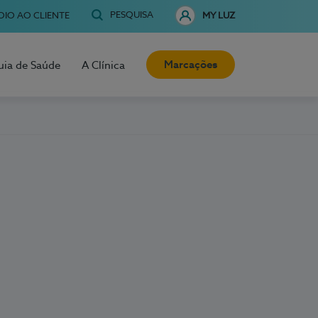
PESQUISA
OIO AO CLIENTE
MY LUZ
Marcações
uia de Saúde
A Clínica