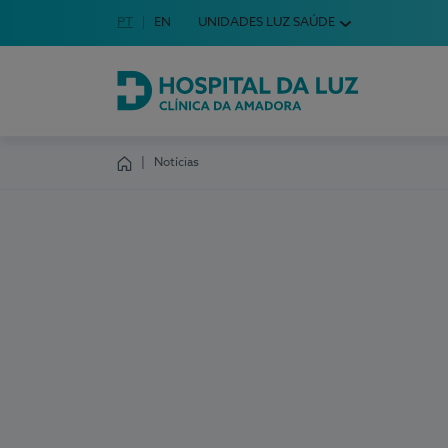
Idioma em Português
PT
English Language
EN
UNIDADES LUZ SAÚDE
Escolha o seu idioma
Hospital da Luz Clínica da Amadora
Notícias
Homepage