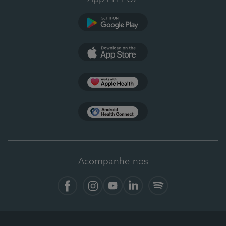
Google Play
App Store
Apple Health
Health Connect
Acompanhe-nos
Facebook
Instagram
YouTube
LinkedIn
Spotify