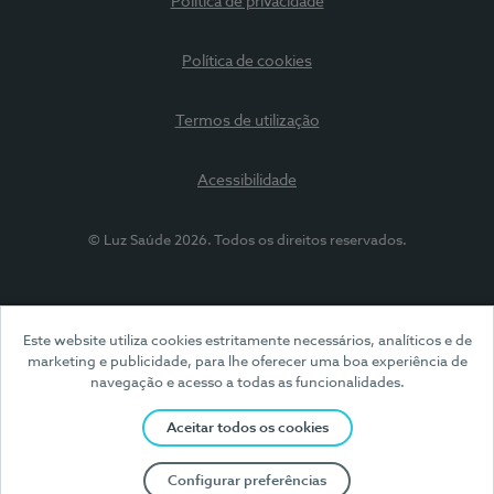
Política de privacidade
Política de cookies
Termos de utilização
Acessibilidade
© Luz Saúde 2026. Todos os direitos reservados.
Este website utiliza cookies estritamente necessários, analíticos e de
marketing e publicidade, para lhe oferecer uma boa experiência de
navegação e acesso a todas as funcionalidades.
Aceitar todos os cookies
Configurar preferências