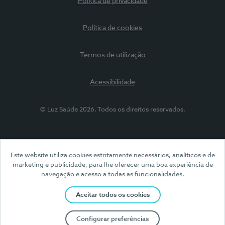
Política de privacidade
Política de cookies
Termos de utilização
Acessibilidade
© Luz Saúde 2026. Todos os direitos reservados.
Este website utiliza cookies estritamente necessários, analíticos e de
marketing e publicidade, para lhe oferecer uma boa experiência de
navegação e acesso a todas as funcionalidades.
Aceitar todos os cookies
Configurar preferências