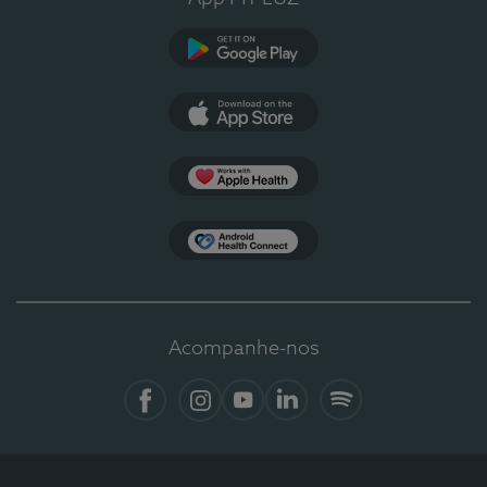
Google Play
App Store
Apple Health
Health Connect
Acompanhe-nos
Facebook
Instagram
YouTube
LinkedIn
Spotify