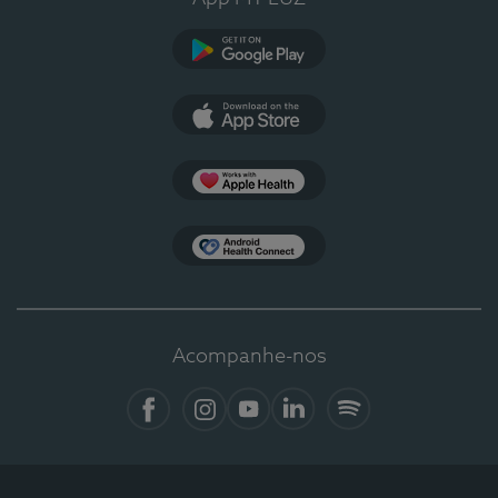
Google Play
App Store
Apple Health
Health Connect
Acompanhe-nos
Facebook
Instagram
YouTube
LinkedIn
Spotify