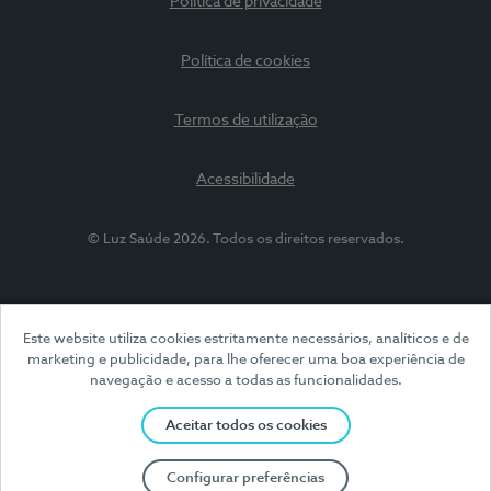
Política de privacidade
Política de cookies
Termos de utilização
Acessibilidade
© Luz Saúde 2026. Todos os direitos reservados.
Este website utiliza cookies estritamente necessários, analíticos e de
marketing e publicidade, para lhe oferecer uma boa experiência de
navegação e acesso a todas as funcionalidades.
Aceitar todos os cookies
Configurar preferências