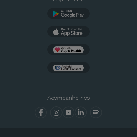
Google Play
App Store
Apple Health
Health Connect
Acompanhe-nos
Facebook
Instagram
YouTube
LinkedIn
Spotify