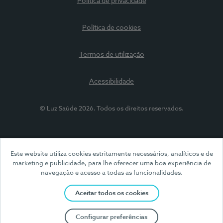
Política de privacidade
Política de cookies
Termos de utilização
Acessibilidade
© Luz Saúde 2026. Todos os direitos reservados.
Este website utiliza cookies estritamente necessários, analíticos e de
marketing e publicidade, para lhe oferecer uma boa experiência de
navegação e acesso a todas as funcionalidades.
Aceitar todos os cookies
Configurar preferências