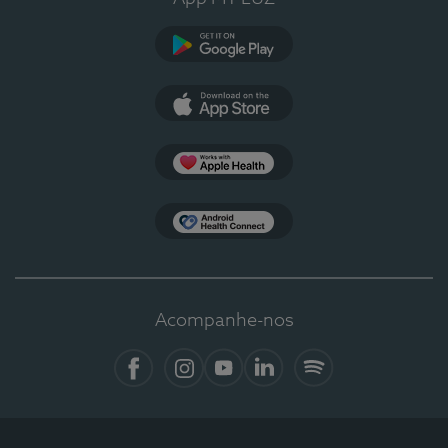
Google Play
App Store
Apple Health
Health Connect
Acompanhe-nos
Facebook
Instagram
YouTube
LinkedIn
Spotify