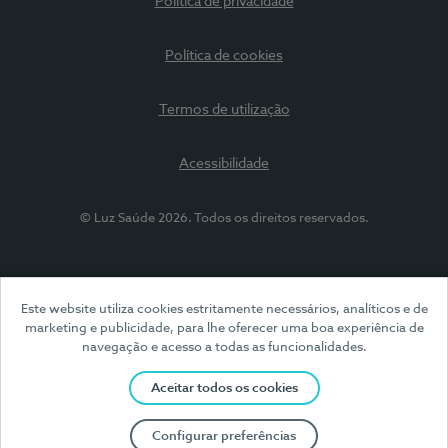
Política de privacidade
Política de cookies
Termos de utilização
Acessibilidade
© Luz Saúde 2026. Todos os direitos reservados.
Este website utiliza cookies estritamente necessários, analíticos e de
marketing e publicidade, para lhe oferecer uma boa experiência de
navegação e acesso a todas as funcionalidades.
Aceitar todos os cookies
Configurar preferências