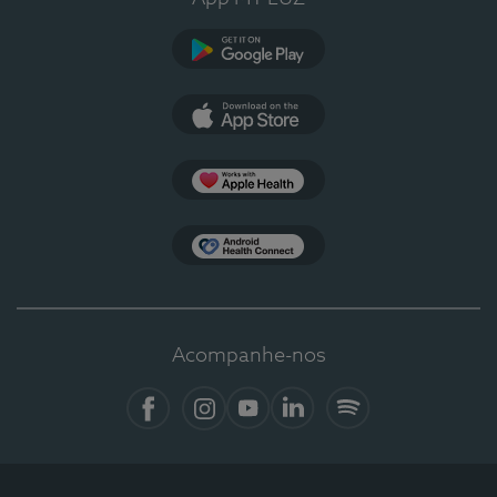
Google Play
App Store
Apple Health
Health Connect
Acompanhe-nos
Facebook
Instagram
YouTube
LinkedIn
Spotify