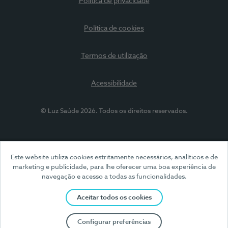
Política de privacidade
Política de cookies
Termos de utilização
Acessibilidade
© Luz Saúde 2026. Todos os direitos reservados.
Este website utiliza cookies estritamente necessários, analíticos e de
marketing e publicidade, para lhe oferecer uma boa experiência de
navegação e acesso a todas as funcionalidades.
Aceitar todos os cookies
Configurar preferências