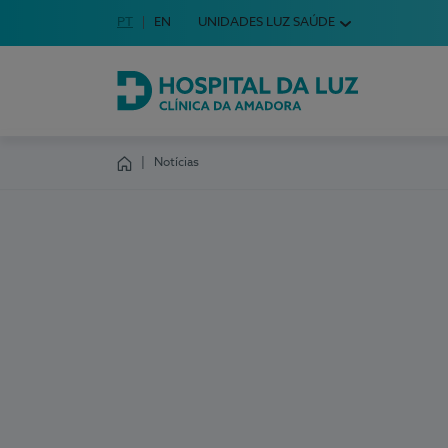
Idioma em Português
PT
English Language
EN
UNIDADES LUZ SAÚDE
Escolha o seu idioma
Hospital da Luz Clínica da Amadora
Notícias
Homepage