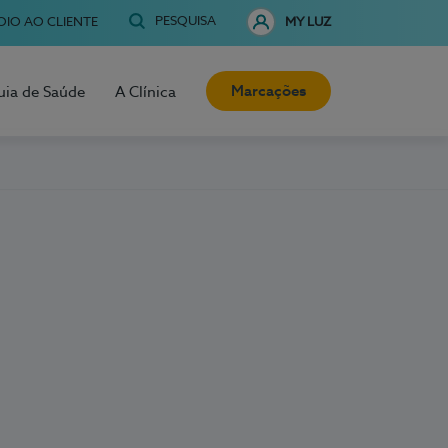
PESQUISA
OIO AO CLIENTE
MY LUZ
Marcações
uia de Saúde
A Clínica