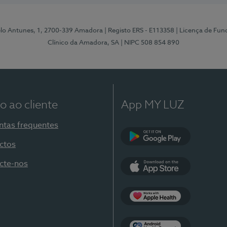
elo Antunes, 1, 2700-339 Amadora
| Registo ERS - E113358
| Licença de Fu
Clínico da Amadora, SA
| NIPC 508 854 890
o ao cliente
App MY LUZ
ntas frequentes
ctos
Google Play
cte-nos
App Store
Apple Health