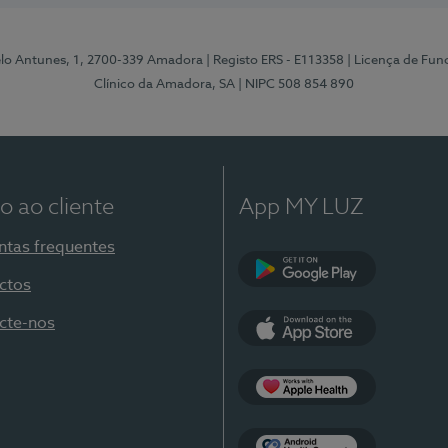
elo Antunes, 1, 2700-339 Amadora
| Registo ERS - E113358
| Licença de Fu
Clínico da Amadora, SA
| NIPC 508 854 890
o ao cliente
App MY LUZ
ntas frequentes
ctos
Google Play
cte-nos
App Store
Apple Health