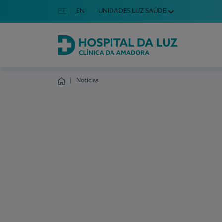
Idioma em Português
PT
English Language
EN
UNIDADES LUZ SAÚDE
Escolha o seu idioma
Hospital da Luz Clínica da Amadora
Notícias
Homepage