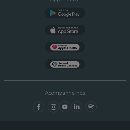
Google Play
App Store
Apple Health
Health Connect
Acompanhe-nos
Facebook
Instagram
YouTube
LinkedIn
Spotify