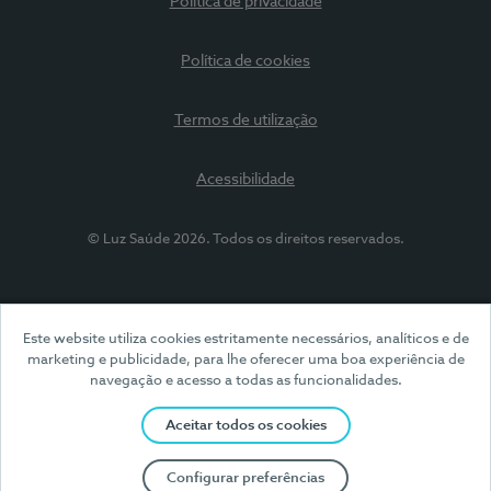
Política de privacidade
Política de cookies
Termos de utilização
Acessibilidade
© Luz Saúde 2026. Todos os direitos reservados.
Este website utiliza cookies estritamente necessários, analíticos e de
marketing e publicidade, para lhe oferecer uma boa experiência de
navegação e acesso a todas as funcionalidades.
Aceitar todos os cookies
Configurar preferências