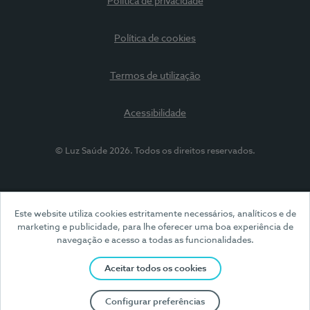
Política de privacidade
Política de cookies
Termos de utilização
Acessibilidade
© Luz Saúde 2026. Todos os direitos reservados.
Este website utiliza cookies estritamente necessários, analíticos e de
marketing e publicidade, para lhe oferecer uma boa experiência de
navegação e acesso a todas as funcionalidades.
Aceitar todos os cookies
Configurar preferências