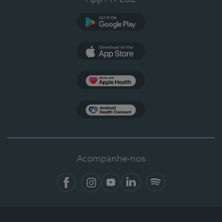
Google Play
App Store
Apple Health
Health Connect
Acompanhe-nos
Facebook
Instagram
YouTube
LinkedIn
Spotify