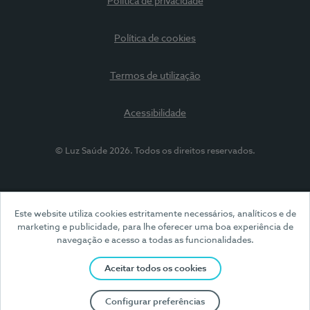
Política de privacidade
Política de cookies
Termos de utilização
Acessibilidade
© Luz Saúde 2026. Todos os direitos reservados.
Este website utiliza cookies estritamente necessários, analíticos e de
marketing e publicidade, para lhe oferecer uma boa experiência de
navegação e acesso a todas as funcionalidades.
Aceitar todos os cookies
Configurar preferências