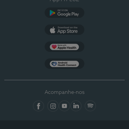
Google Play
App Store
Apple Health
Health Connect
Acompanhe-nos
Facebook
Instagram
YouTube
LinkedIn
Spotify