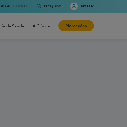
PESQUISA
OIO AO CLIENTE
MY LUZ
Marcações
uia de Saúde
A Clínica