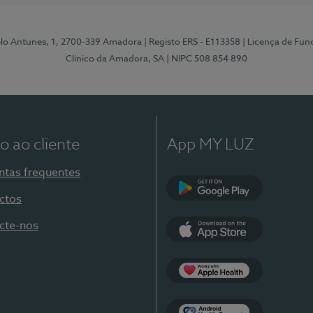
elo Antunes, 1, 2700-339 Amadora
| Registo ERS - E113358
| Licença de Fu
Clínico da Amadora, SA
| NIPC 508 854 890
o ao cliente
App MY LUZ
ntas frequentes
ctos
Google Play
cte-nos
App Store
Apple Health