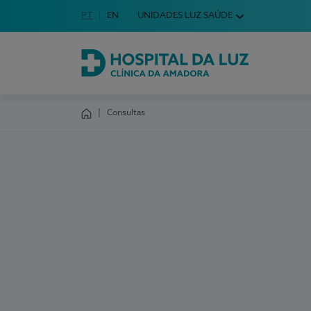
Idioma em Português
PT
English Language
EN
UNIDADES LUZ SAÚDE
Escolha o seu idioma
Hospital da Luz Clínica da Amadora
Consultas
Homepage