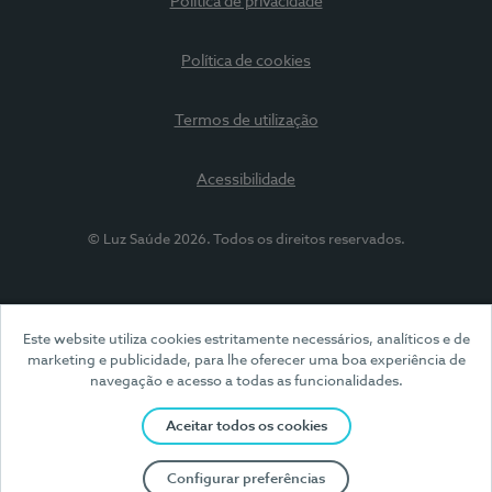
Política de privacidade
Política de cookies
Termos de utilização
Acessibilidade
© Luz Saúde 2026. Todos os direitos reservados.
Este website utiliza cookies estritamente necessários, analíticos e de
marketing e publicidade, para lhe oferecer uma boa experiência de
navegação e acesso a todas as funcionalidades.
Aceitar todos os cookies
Configurar preferências