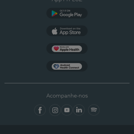
Google Play
App Store
Apple Health
Health Connect
Acompanhe-nos
Facebook
Instagram
YouTube
LinkedIn
Spotify