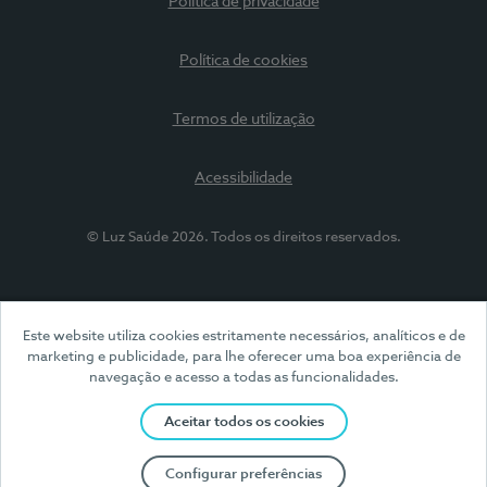
Política de privacidade
Política de cookies
Termos de utilização
Acessibilidade
© Luz Saúde 2026. Todos os direitos reservados.
Este website utiliza cookies estritamente necessários, analíticos e de
marketing e publicidade, para lhe oferecer uma boa experiência de
navegação e acesso a todas as funcionalidades.
Aceitar todos os cookies
Configurar preferências