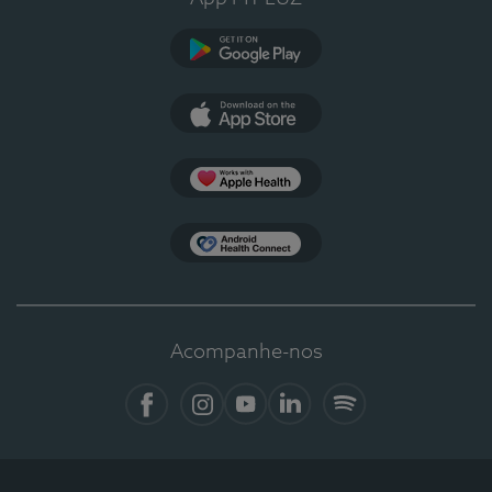
Google Play
App Store
Apple Health
Health Connect
Acompanhe-nos
Facebook
Instagram
YouTube
LinkedIn
Spotify