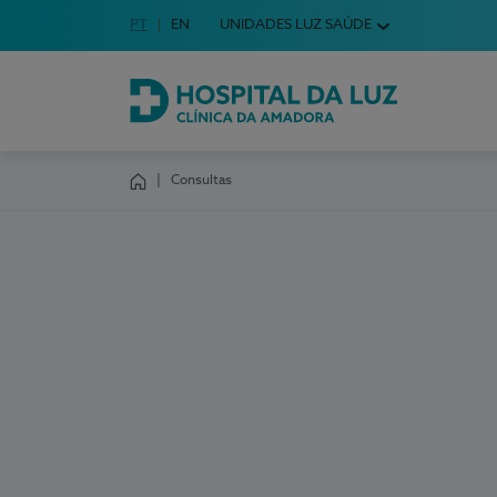
Idioma em Português
PT
English Language
EN
UNIDADES LUZ SAÚDE
Escolha o seu idioma
Hospital da Luz Clínica da Amadora
Consultas
Homepage