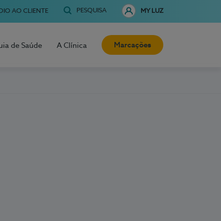
PESQUISA
OIO AO CLIENTE
MY LUZ
Marcações
uia de Saúde
A Clínica