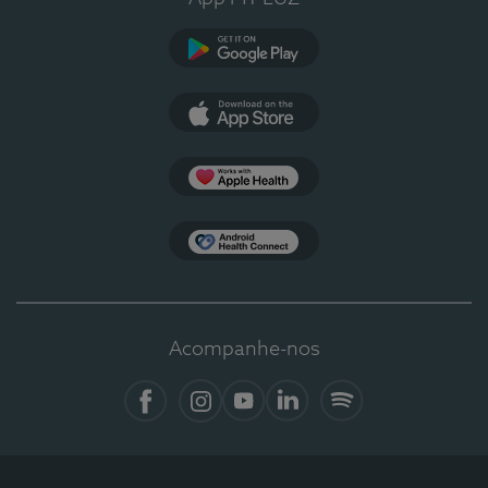
Google Play
App Store
Apple Health
Health Connect
Acompanhe-nos
Facebook
Instagram
YouTube
LinkedIn
Spotify