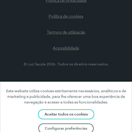
Política de privacidade
Política de cookies
Termos de utilização
Acessibilidade
© Luz Saúde 2026. Todos os direitos reservados.
Este website utiliza cookies estritamente necessários, analíticos e de
marketing e publicidade, para lhe oferecer uma boa experiência de
navegação e acesso a todas as funcionalidades.
Aceitar todos os cookies
Configurar preferências