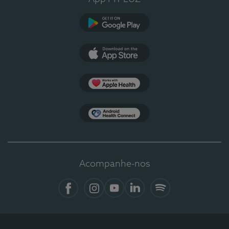
Google Play
App Store
Apple Health
Health Connect
Acompanhe-nos
Facebook
Instagram
YouTube
LinkedIn
Spotify