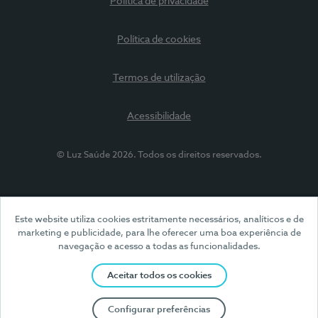
Política de privacidade
Política de cookies
Termos de utilização
Acessibilidade
© Luz Saúde 2026. Todos os direitos reservados.
Este website utiliza cookies estritamente necessários, analíticos e de
marketing e publicidade, para lhe oferecer uma boa experiência de
navegação e acesso a todas as funcionalidades.
Aceitar todos os cookies
Configurar preferências