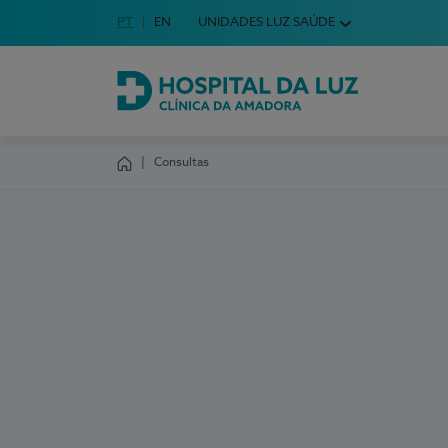
Idioma em Português
PT
English Language
EN
UNIDADES LUZ SAÚDE
Escolha o seu idioma
Hospital da Luz Clínica da Amadora
Consultas
Homepage