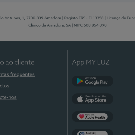
elo Antunes, 1, 2700-339 Amadora
| Registo ERS - E113358
| Licença de Fu
Clínico da Amadora, SA
| NIPC 508 854 890
o ao cliente
App MY LUZ
ntas frequentes
ctos
Google Play
cte-nos
App Store
Apple Health