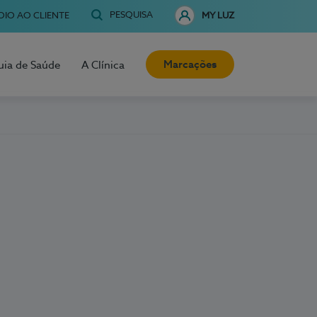
PESQUISA
OIO AO CLIENTE
MY LUZ
Marcações
uia de Saúde
A Clínica