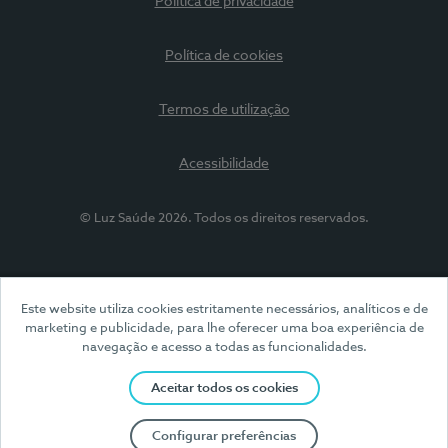
Política de privacidade
Política de cookies
Termos de utilização
Acessibilidade
© Luz Saúde 2026. Todos os direitos reservados.
Este website utiliza cookies estritamente necessários, analíticos e de
marketing e publicidade, para lhe oferecer uma boa experiência de
navegação e acesso a todas as funcionalidades.
Aceitar todos os cookies
Configurar preferências