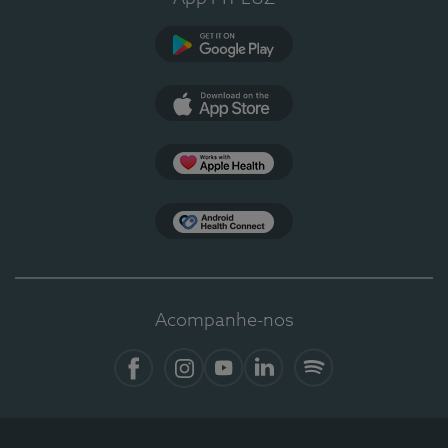
Google Play
App Store
Apple Health
Health Connect
Acompanhe-nos
Facebook
Instagram
YouTube
LinkedIn
Spotify