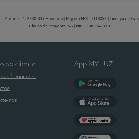
elo Antunes, 1, 2700-339 Amadora
| Registo ERS - E113358
| Licença de Fu
Clínico da Amadora, SA
| NIPC 508 854 890
o ao cliente
App MY LUZ
ntas frequentes
ctos
Google Play
cte-nos
App Store
Apple Health