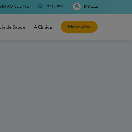
PESQUISA
OIO AO CLIENTE
MY LUZ
Marcações
uia de Saúde
A Clínica