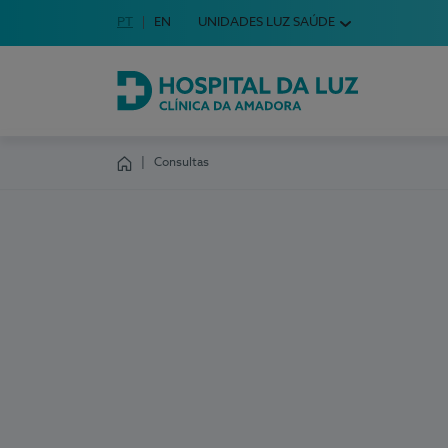
Idioma em Português
PT
English Language
EN
UNIDADES LUZ SAÚDE
Escolha o seu idioma
Hospital da Luz Clínica da Amadora
Consultas
Homepage