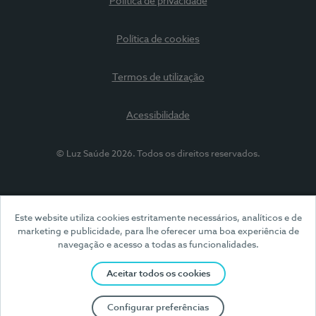
Política de privacidade
Política de cookies
Termos de utilização
Acessibilidade
© Luz Saúde 2026. Todos os direitos reservados.
Este website utiliza cookies estritamente necessários, analíticos e de
marketing e publicidade, para lhe oferecer uma boa experiência de
navegação e acesso a todas as funcionalidades.
Aceitar todos os cookies
Configurar preferências