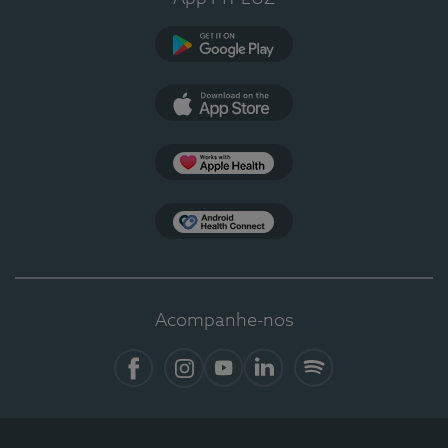
Google Play
App Store
Apple Health
Health Connect
Acompanhe-nos
Facebook
Instagram
YouTube
LinkedIn
Spotify