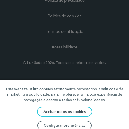
Política de privacidade
Política de cookies
Termos de utilização
Acessibilidade
© Luz Saúde 2026. Todos os direitos reservados.
Este website utiliza cookies estritamente necessários, analíticos e de
marketing e publicidade, para lhe oferecer uma boa experiência de
navegação e acesso a todas as funcionalidades.
Aceitar todos os cookies
Configurar preferências