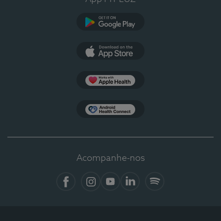
Google Play
App Store
Apple Health
Health Connect
Acompanhe-nos
Facebook
Instagram
YouTube
LinkedIn
Spotify