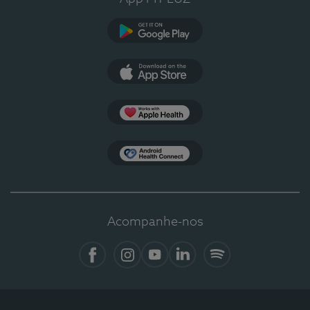
Google Play
App Store
Apple Health
Health Connect
Acompanhe-nos
Facebook
Instagram
YouTube
LinkedIn
Spotify