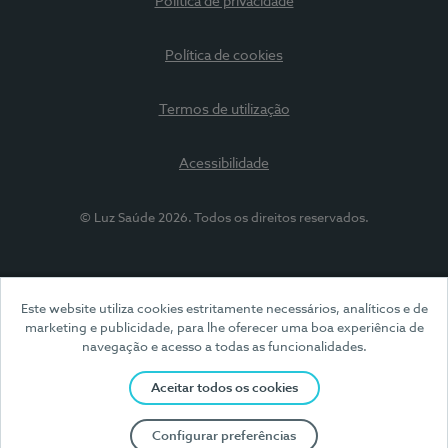
Política de privacidade
Política de cookies
Termos de utilização
Acessibilidade
© Luz Saúde 2026. Todos os direitos reservados.
Este website utiliza cookies estritamente necessários, analíticos e de
marketing e publicidade, para lhe oferecer uma boa experiência de
navegação e acesso a todas as funcionalidades.
Aceitar todos os cookies
Configurar preferências