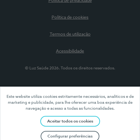
Política de privacidade
Política de cookies
Termos de utilização
Acessibilidade
© Luz Saúde 2026. Todos os direitos reservados.
Este website utiliza cookies estritamente necessários, analíticos e de
marketing e publicidade, para lhe oferecer uma boa experiência de
navegação e acesso a todas as funcionalidades.
Aceitar todos os cookies
Configurar preferências