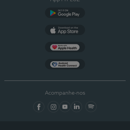
Google Play
App Store
Apple Health
Health Connect
Acompanhe-nos
Facebook
Instagram
YouTube
LinkedIn
Spotify