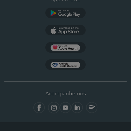
Google Play
App Store
Apple Health
Health Connect
Acompanhe-nos
Facebook
Instagram
YouTube
LinkedIn
Spotify