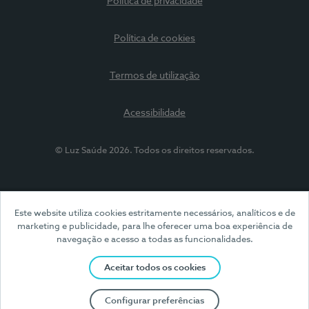
Política de privacidade
Política de cookies
Termos de utilização
Acessibilidade
© Luz Saúde 2026. Todos os direitos reservados.
Este website utiliza cookies estritamente necessários, analíticos e de
marketing e publicidade, para lhe oferecer uma boa experiência de
navegação e acesso a todas as funcionalidades.
Aceitar todos os cookies
Configurar preferências