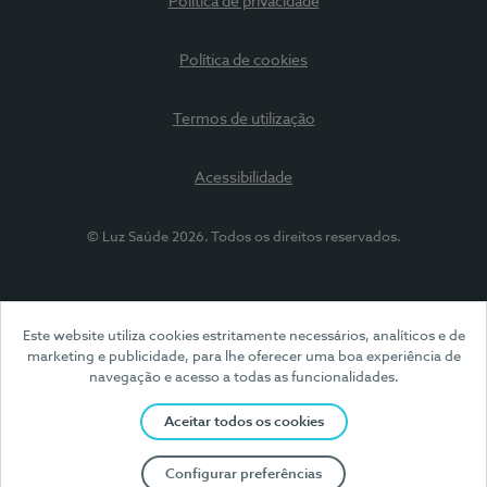
Política de privacidade
Política de cookies
Termos de utilização
Acessibilidade
© Luz Saúde 2026. Todos os direitos reservados.
Este website utiliza cookies estritamente necessários, analíticos e de
marketing e publicidade, para lhe oferecer uma boa experiência de
navegação e acesso a todas as funcionalidades.
Aceitar todos os cookies
Configurar preferências