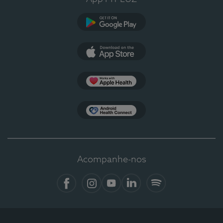
Google Play
App Store
Apple Health
Health Connect
Acompanhe-nos
Facebook
Instagram
YouTube
LinkedIn
Spotify