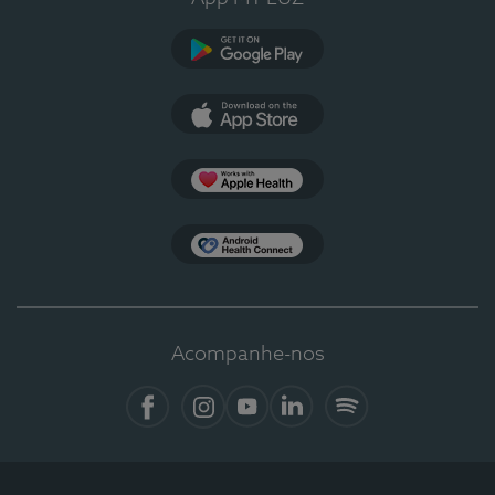
Google Play
App Store
Apple Health
Health Connect
Acompanhe-nos
Facebook
Instagram
YouTube
LinkedIn
Spotify