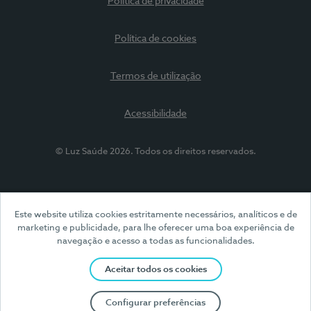
Política de privacidade
Política de cookies
Termos de utilização
Acessibilidade
© Luz Saúde 2026. Todos os direitos reservados.
Este website utiliza cookies estritamente necessários, analíticos e de
marketing e publicidade, para lhe oferecer uma boa experiência de
navegação e acesso a todas as funcionalidades.
Aceitar todos os cookies
Configurar preferências