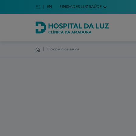
Idioma em Português
PT
English Language
EN
UNIDADES LUZ SAÚDE
Escolha o seu idioma
Hospital da Luz Clínica da Amadora
Dicionário de saúde
Homepage