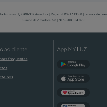
elo Antunes, 1, 2700-339 Amadora
| Registo ERS - E113358
| Licença de Fu
Clínico da Amadora, SA
| NIPC 508 854 890
o ao cliente
App MY LUZ
ntas frequentes
ctos
Google Play
cte-nos
App Store
Apple Health