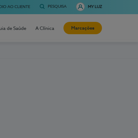
PESQUISA
OIO AO CLIENTE
MY LUZ
Marcações
uia de Saúde
A Clínica