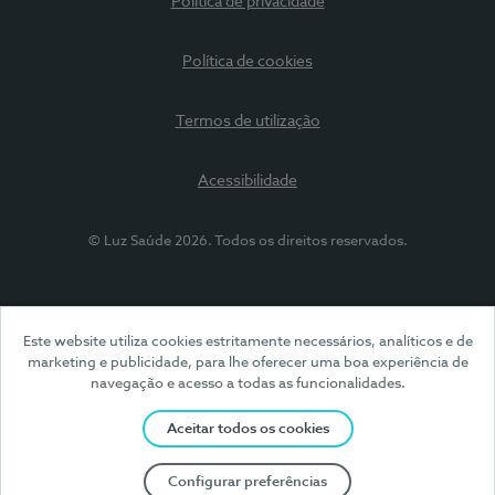
Política de privacidade
Política de cookies
Termos de utilização
Acessibilidade
© Luz Saúde 2026. Todos os direitos reservados.
Este website utiliza cookies estritamente necessários, analíticos e de
marketing e publicidade, para lhe oferecer uma boa experiência de
navegação e acesso a todas as funcionalidades.
Aceitar todos os cookies
Configurar preferências