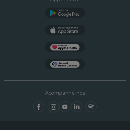
Google Play
App Store
Apple Health
Health Connect
Acompanhe-nos
Facebook
Instagram
YouTube
LinkedIn
Spotify