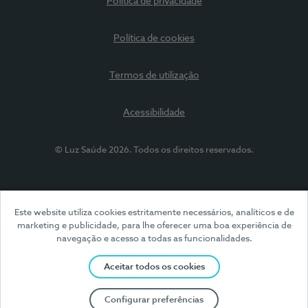
Política de privacidade
Política de cookies
Termos de utilização
Acessibilidade
© Luz Saúde 2026. Todos os direitos reservados.
Este website utiliza cookies estritamente necessários, analíticos e de
marketing e publicidade, para lhe oferecer uma boa experiência de
navegação e acesso a todas as funcionalidades.
Aceitar todos os cookies
Configurar preferências