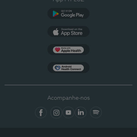
Google Play
App Store
Apple Health
Health Connect
Acompanhe-nos
Facebook
Instagram
YouTube
LinkedIn
Spotify