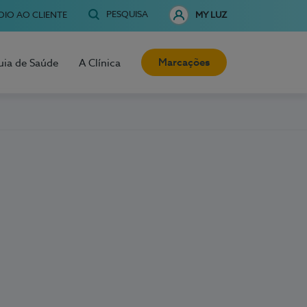
PESQUISA
OIO AO CLIENTE
MY LUZ
Marcações
uia de Saúde
A Clínica