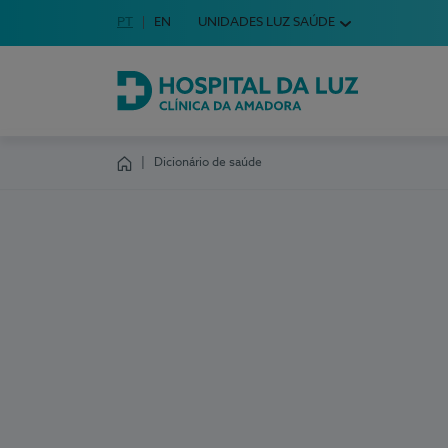
Idioma em Português
PT
English Language
EN
UNIDADES LUZ SAÚDE
Escolha o seu idioma
Hospital da Luz Clínica da Amadora
Dicionário de saúde
Homepage