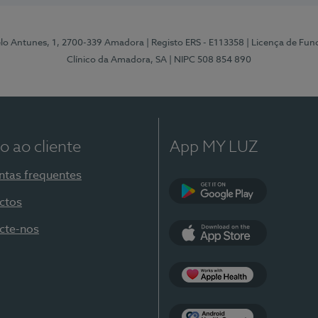
elo Antunes, 1, 2700-339 Amadora
| Registo ERS - E113358
| Licença de Fu
Clínico da Amadora, SA
| NIPC 508 854 890
o ao cliente
App MY LUZ
ntas frequentes
ctos
Google Play
cte-nos
App Store
Apple Health