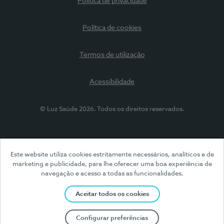
Política de privacidade
Política de cookies
Termos de utilização
Acessibilidade
© Luz Saúde 2026. Todos os direitos reservados.
Este website utiliza cookies estritamente necessários, analíticos e de
marketing e publicidade, para lhe oferecer uma boa experiência de
navegação e acesso a todas as funcionalidades.
Aceitar todos os cookies
Configurar preferências