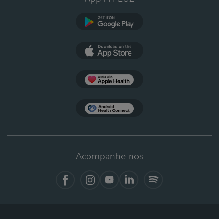
Google Play
App Store
Apple Health
Health Connect
Acompanhe-nos
Facebook
Instagram
YouTube
LinkedIn
Spotify