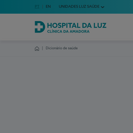
Idioma em Português
PT
English Language
EN
UNIDADES LUZ SAÚDE
Escolha o seu idioma
Hospital da Luz Clínica da Amadora
Dicionário de saúde
Homepage