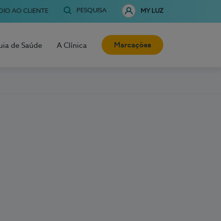
PESQUISA
OIO AO CLIENTE
MY LUZ
Marcações
uia de Saúde
A Clínica