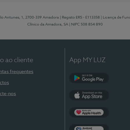
elo Antunes, 1, 2700-339 Amadora
| Registo ERS - E113358
| Licença de Fu
Clínico da Amadora, SA
| NIPC 508 854 890
o ao cliente
App MY LUZ
ntas frequentes
ctos
Google Play
cte-nos
App Store
Apple Health