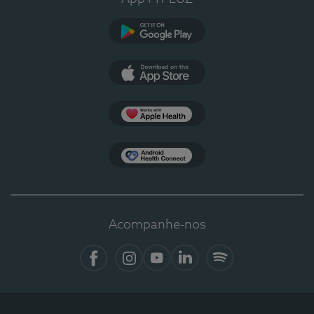
Google Play
App Store
Apple Health
Health Connect
Acompanhe-nos
Facebook
Instagram
YouTube
LinkedIn
Spotify