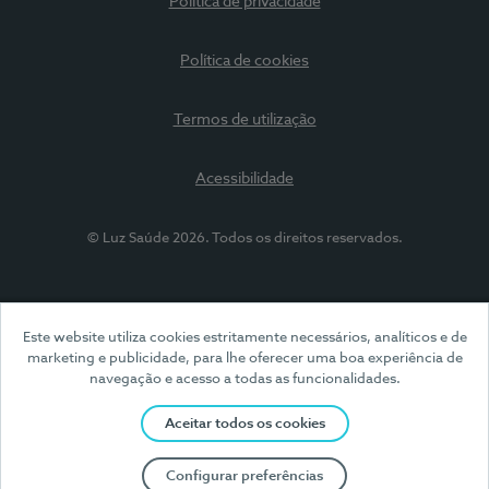
Política de privacidade
Política de cookies
Termos de utilização
Acessibilidade
© Luz Saúde 2026. Todos os direitos reservados.
Este website utiliza cookies estritamente necessários, analíticos e de
marketing e publicidade, para lhe oferecer uma boa experiência de
navegação e acesso a todas as funcionalidades.
Aceitar todos os cookies
Configurar preferências