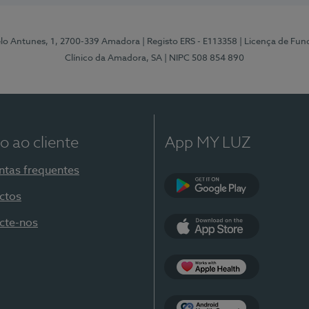
elo Antunes, 1, 2700-339 Amadora
| Registo ERS - E113358
| Licença de Fu
Clínico da Amadora, SA
| NIPC 508 854 890
o ao cliente
App MY LUZ
ntas frequentes
ctos
Google Play
cte-nos
App Store
Apple Health