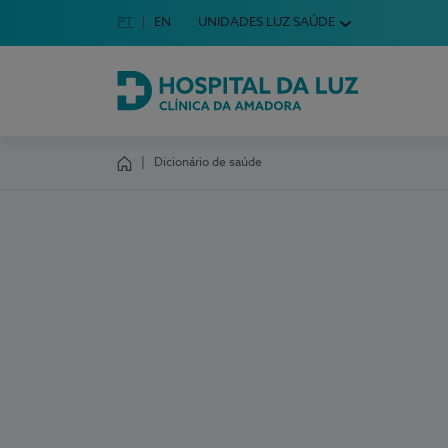
Idioma em Português
PT
English Language
EN
UNIDADES LUZ SAÚDE
Escolha o seu idioma
Hospital da Luz Clínica da Amadora
Dicionário de saúde
Homepage