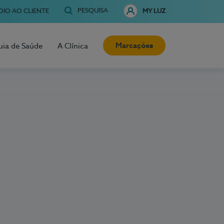
PESQUISA
OIO AO CLIENTE
MY LUZ
Marcações
uia de Saúde
A Clínica