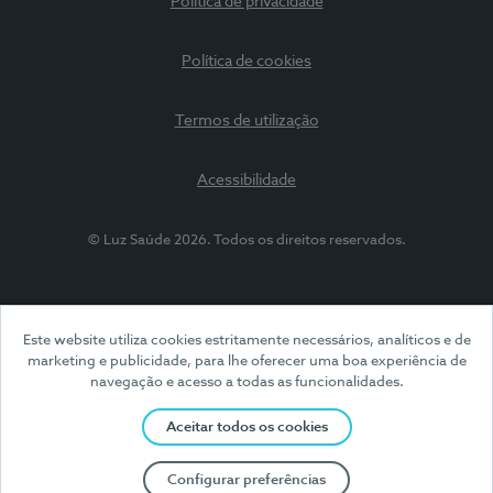
Política de privacidade
Política de cookies
Termos de utilização
Acessibilidade
© Luz Saúde 2026. Todos os direitos reservados.
Este website utiliza cookies estritamente necessários, analíticos e de
marketing e publicidade, para lhe oferecer uma boa experiência de
navegação e acesso a todas as funcionalidades.
Aceitar todos os cookies
Configurar preferências