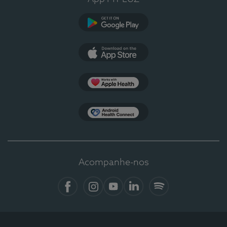
Google Play
App Store
Apple Health
Health Connect
Acompanhe-nos
Facebook
Instagram
YouTube
LinkedIn
Spotify