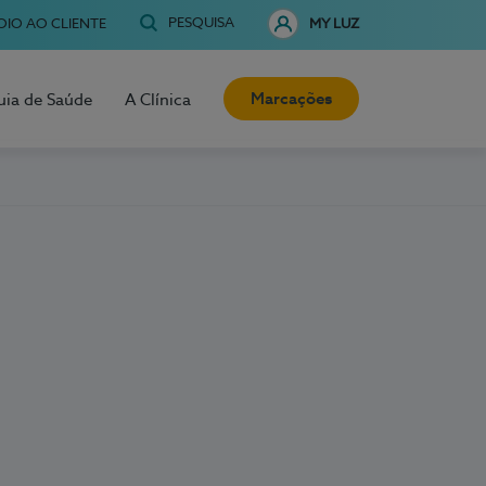
PESQUISA
OIO AO CLIENTE
MY LUZ
Marcações
uia de Saúde
A Clínica