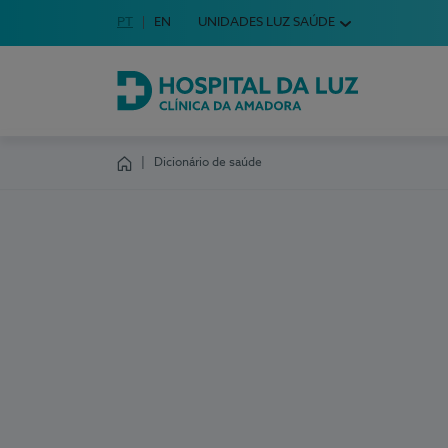
Idioma em Português
PT
English Language
EN
UNIDADES LUZ SAÚDE
Escolha o seu idioma
Hospital da Luz Clínica da Amadora
Dicionário de saúde
Homepage