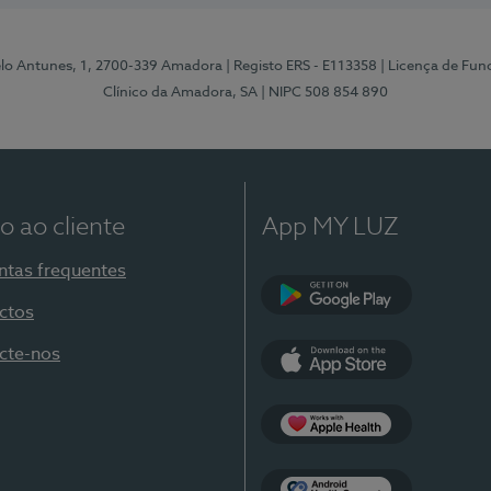
elo Antunes, 1, 2700-339 Amadora
| Registo ERS - E113358
| Licença de Fu
Clínico da Amadora, SA
| NIPC 508 854 890
o ao cliente
App MY LUZ
ntas frequentes
ctos
Google Play
cte-nos
App Store
Apple Health