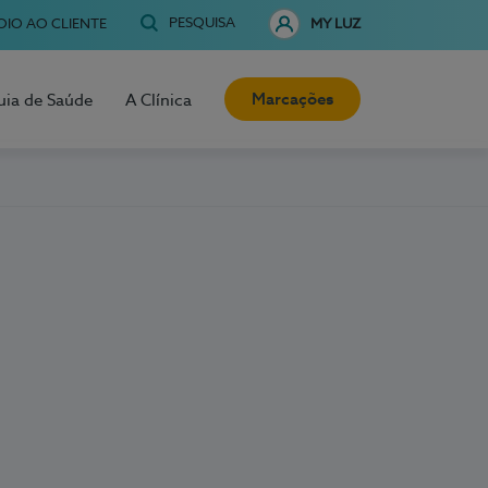
PESQUISA
OIO AO CLIENTE
MY LUZ
Marcações
uia de Saúde
A Clínica