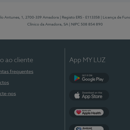
elo Antunes, 1, 2700-339 Amadora
| Registo ERS - E113358
| Licença de Fu
Clínico da Amadora, SA
| NIPC 508 854 890
o ao cliente
App MY LUZ
ntas frequentes
ctos
Google Play
cte-nos
App Store
Apple Health