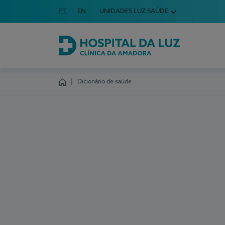
Idioma em Português
PT
English Language
EN
UNIDADES LUZ SAÚDE
Escolha o seu idioma
Hospital da Luz Clínica da Amadora
Dicionário de saúde
Homepage