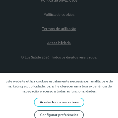
Política de privacidade
Política de cookies
Termos de utilização
Acessibilidade
© Luz Saúde 2026. Todos os direitos reservados.
Este website utiliza cookies estritamente necessários, analíticos e de
marketing e publicidade, para lhe oferecer uma boa experiência de
navegação e acesso a todas as funcionalidades.
Aceitar todos os cookies
Configurar preferências