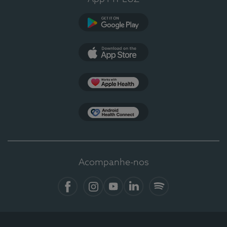
Google Play
App Store
Apple Health
Health Connect
Acompanhe-nos
Facebook
Instagram
YouTube
LinkedIn
Spotify