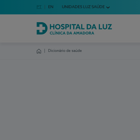
Idioma em Português
PT
English Language
EN
UNIDADES LUZ SAÚDE
Escolha o seu idioma
Hospital da Luz Clínica da Amadora
Dicionário de saúde
Homepage