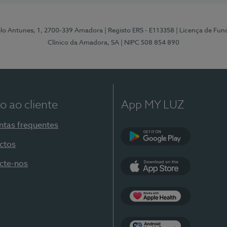
elo Antunes, 1, 2700-339 Amadora
| Registo ERS - E113358
| Licença de Fu
Clínico da Amadora, SA
| NIPC 508 854 890
o ao cliente
App MY LUZ
ntas frequentes
ctos
Google Play
cte-nos
App Store
Apple Health